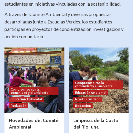
estudiantes en iniciativas vinculadas con la sostenibilidad.
A través del Comité Ambiental y diversas propuestas
desarrolladas junto a Escuelas Verdes, los estudiantes
participan en proyectos de concientización, investigación y
acción comunitaria.
Compromiso con la
comunidad y el ambiente
Compromiso con la
comunidad y el ambiente
Educación Ambiental
Educación Ambiental
Nivel Secundario
Redacción
Redacción
Novedades del Comité
Limpieza de la Costa
Ambiental
del Río: una