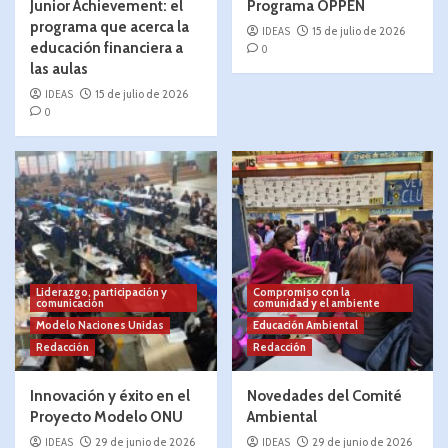
Junior Achievement: el
Programa ÖPPEN
programa que acerca la
IDEAS
15 de julio de 2026
educación financiera a
0
las aulas
IDEAS
15 de julio de 2026
0
Liderazgo, participación y
Compromiso con la
comunicación
comunidad y el ambiente
Modelo Naciones Unidas
Educación Ambiental
Redacción
Redacción
Innovación y éxito en el
Novedades del Comité
Proyecto Modelo ONU
Ambiental
IDEAS
29 de junio de 2026
IDEAS
29 de junio de 2026