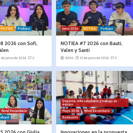
NOTIEA
Podcast
Junio 2026
NOTIEA
Podcast
8 2026 con Sofi,
NOTIEA #7 2026 con Bauti,
alen
Valen y Santi
9 de junio de 2026
0
IDEAS
12 de junio de 2026
0
Deporte, vida saludable y trabajo en
equipo
Nivel Secundario
Mayo 2026
Nivel Secundario
odcast
Redacción
 2026 con Giulia,
Innovaciones en la propuesta