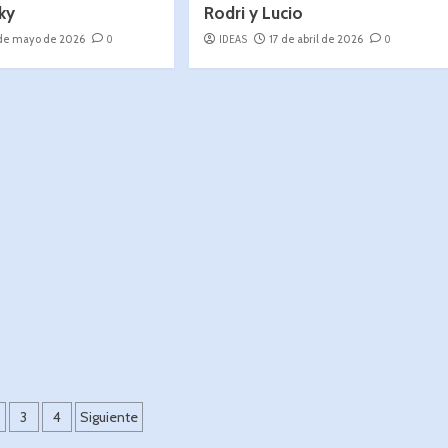
cky
Rodri y Lucio
 de mayo de 2026
0
IDEAS
17 de abril de 2026
0
3
4
Siguiente