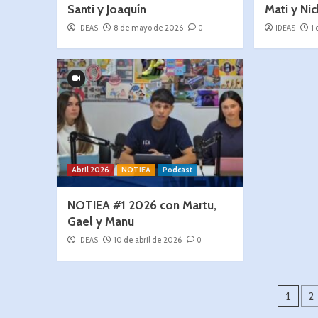
Santi y Joaquín
Mati y Ni
IDEAS
8 de mayo de 2026
0
IDEAS
1
Abril 2026
NOTIEA
Podcast
NOTIEA #1 2026 con Martu,
Gael y Manu
IDEAS
10 de abril de 2026
0
1
2