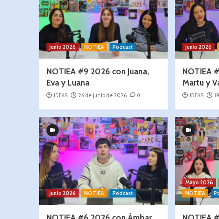
Junio 2026
NOTIEA
Podcast
Junio 2026
NOTIEA #9 2026 con Juana,
NOTIEA #
Eva y Luana
Martu y V
IDEAS
26 de junio de 2026
0
IDEAS
1
Mayo 2026
Junio 2026
NOTIEA
Podcast
NOTIEA
P
NOTIEA #6 2026 con Ámbar,
NOTIEA #5