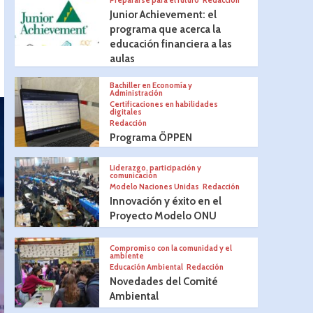
Prepararse para el futuro
Redacción
Junior Achievement: el
programa que acerca la
educación financiera a las
aulas
Bachiller en Economía y
Administración
Certificaciones en habilidades
digitales
Redacción
Programa ÖPPEN
Liderazgo, participación y
comunicación
Modelo Naciones Unidas
Redacción
Innovación y éxito en el
Proyecto Modelo ONU
Compromiso con la comunidad y el
ambiente
Educación Ambiental
Redacción
Novedades del Comité
Ambiental