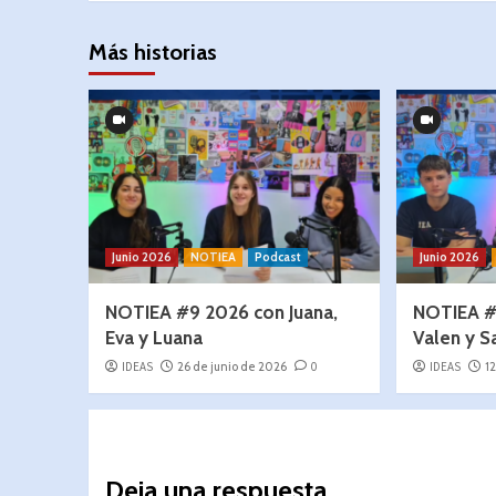
Más historias
Junio 2026
NOTIEA
Podcast
Junio 2026
NOTIEA #9 2026 con Juana,
NOTIEA #
Eva y Luana
Valen y S
IDEAS
26 de junio de 2026
0
IDEAS
1
Deja una respuesta