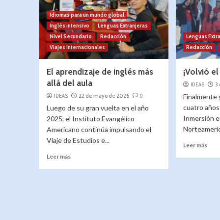
Idiomas para un mundo global
Inglés intensivo
Lenguas Extranjeras
Nivel Secundario
Redacción
Lenguas Extr
Viajes Internacionales
Redacción
El aprendizaje de inglés más
¡Volvió el
allá del aula
IDEAS
3
IDEAS
22 de mayo de 2026
0
Finalmente 
cuatro años 
Luego de su gran vuelta en el año
Inmersión e
2025, el Instituto Evangélico
Norteameric
Americano continúa impulsando el
Viaje de Estudios e...
Leer más
Leer más