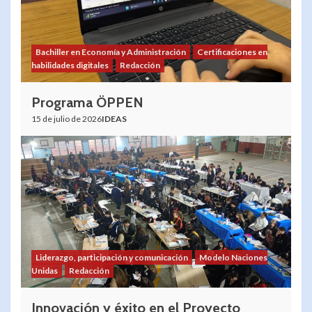
Bachiller en Economía y Administración
Certificaciones en
habilidades digitales
Redacción
Programa ÖPPEN
15 de julio de 2026
IDEAS
Liderazgo, participación y comunicación
Modelo Naciones
Unidas
Redacción
Innovación y éxito en el Proyecto