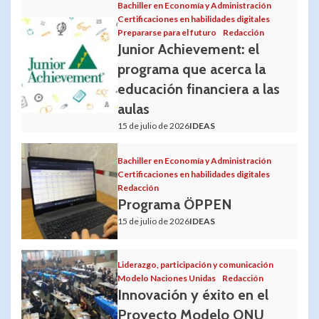
Bachiller en Economía y Administración
Certificaciones en habilidades digitales
Prepararse para el futuro
Redacción
Junior Achievement: el
programa que acerca la
educación financiera a las
aulas
15 de julio de 2026
IDEAS
Bachiller en Economía y Administración
Certificaciones en habilidades digitales
Redacción
Programa ÖPPEN
15 de julio de 2026
IDEAS
Liderazgo, participación y comunicación
Modelo Naciones Unidas
Redacción
Innovación y éxito en el
Proyecto Modelo ONU