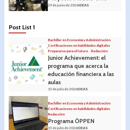
29 de junio de 2026
IDEAS
Post List 1
Bachiller en Economía y Administración
Certificaciones en habilidades digitales
Prepararse para el futuro
Redacción
Junior Achievement: el
programa que acerca la
educación financiera a las
aulas
15 de julio de 2026
IDEAS
Bachiller en Economía y Administración
Certificaciones en habilidades digitales
Redacción
Programa ÖPPEN
15 de julio de 2026
IDEAS