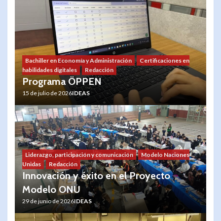
Bachiller en Economía y Administración
Certificaciones en
habilidades digitales
Redacción
Programa ÖPPEN
15 de julio de 2026
IDEAS
Liderazgo, participación y comunicación
Modelo Naciones
Unidas
Redacción
Innovación y éxito en el Proyecto
Modelo ONU
29 de junio de 2026
IDEAS