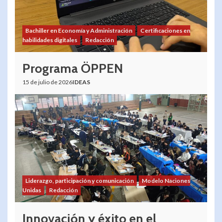
Bachiller en Economía y Administración
Certificaciones en
habilidades digitales
Redacción
Programa ÖPPEN
15 de julio de 2026
IDEAS
Liderazgo, participación y comunicación
Modelo Naciones
Unidas
Redacción
Innovación y éxito en el