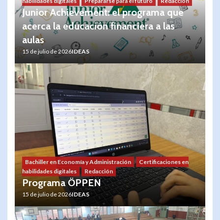
habilidades digitales
Prepararse para el futuro
Redacción
Junior Achievement: el programa que
acerca la educación financiera a las
aulas
15 de julio de 2026
IDEAS
Bachiller en Economía y Administración
Certificaciones en
habilidades digitales
Redacción
Programa ÖPPEN
15 de julio de 2026
IDEAS