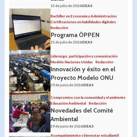
15 de julio de 2026
IDEAS
Bachiller en Economía y Administración
Certificaciones en habilidades digitales
Redacción
Programa ÖPPEN
15 de julio de 2026
IDEAS
Liderazgo, participación y comunicación
Modelo Naciones Unidas
Redacción
Innovación y éxito en el
Proyecto Modelo ONU
29 de junio de 2026
IDEAS
Compromiso con la comunidad y el ambiente
Educación Ambiental
Redacción
Novedades del Comité
Ambiental
29 de junio de 2026
IDEAS
Acompañamiento y bienestar estudiantil