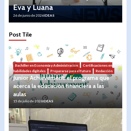
Eva y Luana
26 de junio de 2026
IDEAS
Post Tile
Bachiller en Economía y Administración
Certificaciones en
habilidades digitales
Prepararse para el futuro
Redacción
Junior Achievement: el programa que
acerca la educación financiera a las
aulas
15 de julio de 2026
IDEAS