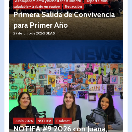
Acompañamiento y bienestar estudiantil
Deporte, vida
saludable y trabajo en equipo
Redacción
Primera Salida de Convivencia
para Primer Año
29 de junio de 2026
IDEAS
Junio 2026
NOTIEA
Podcast
NOTIEA #9 2026 con Juana,