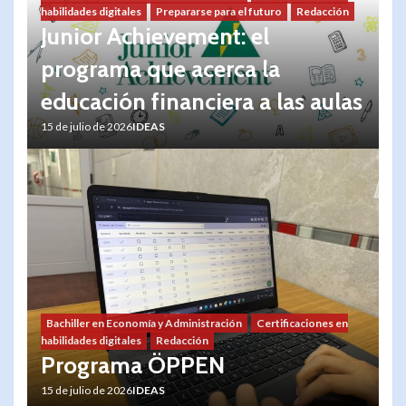
habilidades digitales
Prepararse para el futuro
Redacción
Junior Achievement: el
programa que acerca la
educación financiera a las aulas
15 de julio de 2026
IDEAS
Bachiller en Economía y Administración
Certificaciones en
habilidades digitales
Redacción
Programa ÖPPEN
15 de julio de 2026
IDEAS