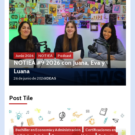
Junio 2026
NOTIEA
Podcast
NOTIEA #9 2026 con Juana, Eva y
Luana
26 de junio de 2026
IDEAS
Post Tile
Bachiller en Economía y Administración
Certificaciones en