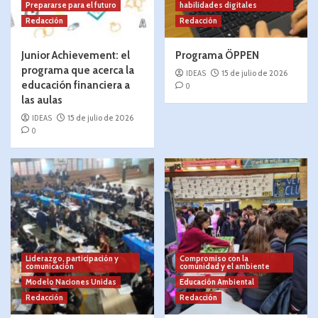
Prepararse para el futuro
habilidades digitales
Redacción
Redacción
Junior Achievement: el
Programa ÖPPEN
programa que acerca la
IDEAS
15 de julio de 2026
educación financiera a
0
las aulas
IDEAS
15 de julio de 2026
0
Liderazgo, participación y
Compromiso con la
comunicación
comunidad y el ambiente
Modelo Naciones Unidas
Educación Ambiental
Redacción
Redacción