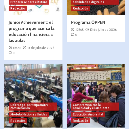
Prepararse para el futuro
habilidades digitales
Redacción
Redacción
Junior Achievement: el
Programa ÖPPEN
programa que acerca la
IDEAS
15 de julio de 2026
educación financiera a
0
las aulas
IDEAS
15 de julio de 2026
0
Liderazgo, participación y
Compromiso con la
comunicación
comunidad y el ambiente
Modelo Naciones Unidas
Educación Ambiental
Redacción
Redacción