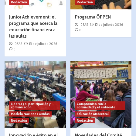
Redacción
Redacción
Junior Achievement: el
Programa ÖPPEN
programa que acerca la
IDEAS
15 de julio de 2026
educación financiera a
0
las aulas
IDEAS
15 de julio de 2026
0
Liderazgo, participación y
Compromiso con la
comunicación
comunidad y el ambiente
Modelo Naciones Unidas
Educación Ambiental
Redacción
Redacción
Innovación y éxito en el
Novedades del Comité