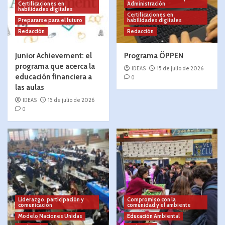
Certificaciones en
Administración
habilidades digitales
Certificaciones en
Prepararse para el futuro
habilidades digitales
Redacción
Redacción
Junior Achievement: el
Programa ÖPPEN
programa que acerca la
IDEAS
15 de julio de 2026
educación financiera a
0
las aulas
IDEAS
15 de julio de 2026
0
Liderazgo, participación y
Compromiso con la
comunicación
comunidad y el ambiente
Modelo Naciones Unidas
Educación Ambiental