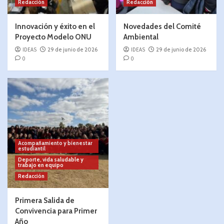
Redacción
Redacción
Innovación y éxito en el
Novedades del Comité
Proyecto Modelo ONU
Ambiental
IDEAS
29 de junio de 2026
IDEAS
29 de junio de 2026
0
0
Acompañamiento y bienestar
estudiantil
Deporte, vida saludable y
trabajo en equipo
Redacción
Primera Salida de
Convivencia para Primer
Año