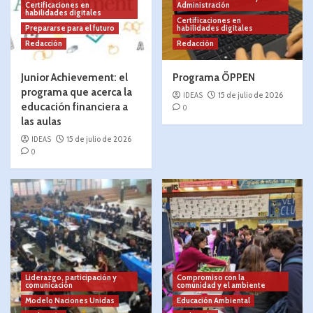
Certificaciones en
Administración
habilidades digitales
Certificaciones en
Prepararse para el futuro
habilidades digitales
Redacción
Redacción
Junior Achievement: el
Programa ÖPPEN
programa que acerca la
IDEAS
15 de julio de 2026
educación financiera a
0
las aulas
IDEAS
15 de julio de 2026
0
Liderazgo, participación y
Compromiso con la
comunicación
comunidad y el ambiente
Modelo Naciones Unidas
Educación Ambiental