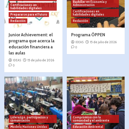
Bachiller en Economía y
Certificaciones en
Administración
habilidades digitales
Certificaciones en
Prepararse para el futuro
habilidades digitales
Redacción
Redacción
Junior Achievement: el
Programa ÖPPEN
programa que acerca la
IDEAS
15 de julio de 2026
educación financiera a
0
las aulas
IDEAS
15 de julio de 2026
0
Liderazgo, participación y
Compromiso con la
comunicación
comunidad y el ambiente
Modelo Naciones Unidas
Educación Ambiental