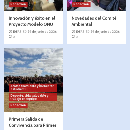
Redacción
Redacción
Innovación y éxito en el
Novedades del Comité
Proyecto Modelo ONU
Ambiental
IDEAS
29 de junio de 2026
IDEAS
29 de junio de 2026
0
0
Acompañamiento y bienestar
estudiantil
Deporte, vida saludable y
trabajo en equipo
Redacción
Primera Salida de
Convivencia para Primer